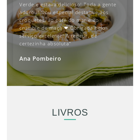
Verde e estava delicioso! Toda a gente
adorou! Dou especial destaque aos
croquetes, ao paté do mar e ao
crumble de maçã ❤ Obrigada pelo
serviço excelente! A repetir, de
certezinha absoluta"
Ana Pombeiro
LIVROS